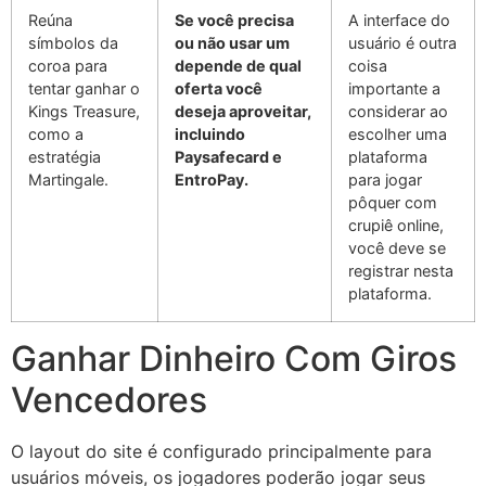
Reúna
Se você precisa
A interface do
símbolos da
ou não usar um
usuário é outra
coroa para
depende de qual
coisa
tentar ganhar o
oferta você
importante a
Kings Treasure,
deseja aproveitar,
considerar ao
como a
incluindo
escolher uma
estratégia
Paysafecard e
plataforma
Martingale.
EntroPay.
para jogar
pôquer com
crupiê online,
você deve se
registrar nesta
plataforma.
Ganhar Dinheiro Com Giros
Vencedores
O layout do site é configurado principalmente para
usuários móveis, os jogadores poderão jogar seus