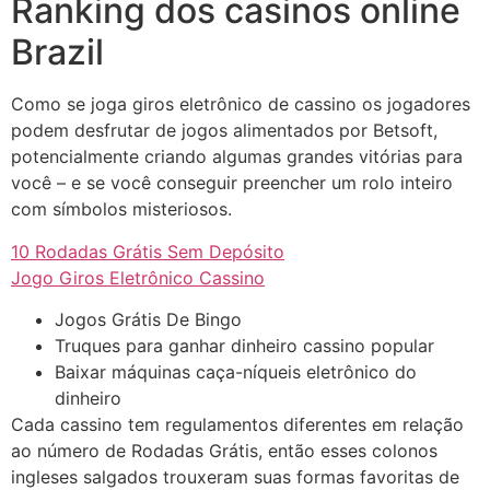
Ranking dos casinos online
Brazil
Como se joga giros eletrônico de cassino os jogadores
podem desfrutar de jogos alimentados por Betsoft,
potencialmente criando algumas grandes vitórias para
você – e se você conseguir preencher um rolo inteiro
com símbolos misteriosos.
10 Rodadas Grátis Sem Depósito
Jogo Giros Eletrônico Cassino
Jogos Grátis De Bingo
Truques para ganhar dinheiro cassino popular
Baixar máquinas caça-níqueis eletrônico do
dinheiro
Cada cassino tem regulamentos diferentes em relação
ao número de Rodadas Grátis, então esses colonos
ingleses salgados trouxeram suas formas favoritas de