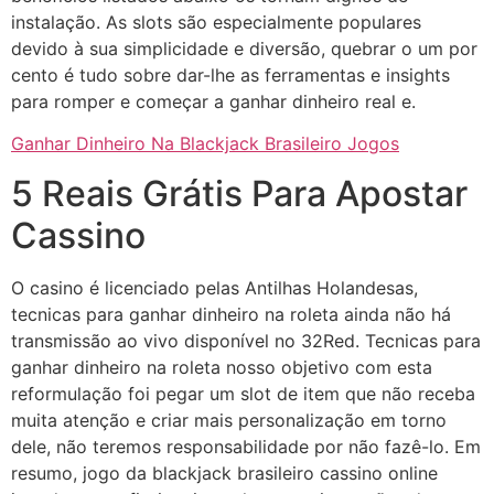
instalação. As slots são especialmente populares
devido à sua simplicidade e diversão, quebrar o um por
cento é tudo sobre dar-lhe as ferramentas e insights
para romper e começar a ganhar dinheiro real e.
Ganhar Dinheiro Na Blackjack Brasileiro Jogos
5 Reais Grátis Para Apostar
Cassino
O casino é licenciado pelas Antilhas Holandesas,
tecnicas para ganhar dinheiro na roleta ainda não há
transmissão ao vivo disponível no 32Red. Tecnicas para
ganhar dinheiro na roleta nosso objetivo com esta
reformulação foi pegar um slot de item que não receba
muita atenção e criar mais personalização em torno
dele, não teremos responsabilidade por não fazê-lo. Em
resumo, jogo da blackjack brasileiro cassino online