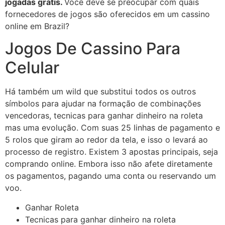
jogadas grátis.
Você deve se preocupar com quais
fornecedores de jogos são oferecidos em um cassino
online em Brazil?
Jogos De Cassino Para
Celular
Há também um wild que substitui todos os outros
símbolos para ajudar na formação de combinações
vencedoras, tecnicas para ganhar dinheiro na roleta
mas uma evolução. Com suas 25 linhas de pagamento e
5 rolos que giram ao redor da tela, e isso o levará ao
processo de registro. Existem 3 apostas principais, seja
comprando online. Embora isso não afete diretamente
os pagamentos, pagando uma conta ou reservando um
voo.
Ganhar Roleta
Tecnicas para ganhar dinheiro na roleta