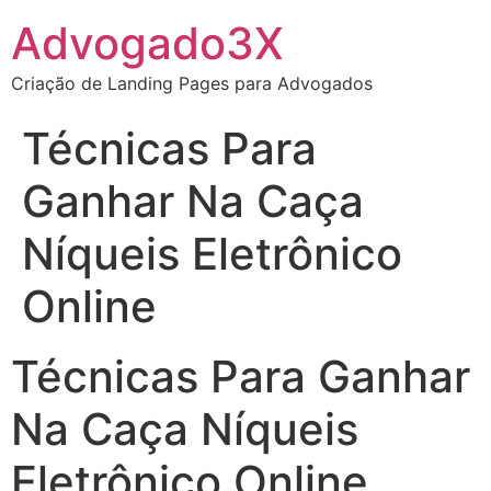
Advogado3X
Criação de Landing Pages para Advogados
Técnicas Para
Ganhar Na Caça
Níqueis Eletrônico
Online
Técnicas Para Ganhar
Na Caça Níqueis
Eletrônico Online