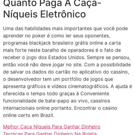
Quanto Paga A Caça-
Níqueis Eletrônico
Uma das habilidades mais importantes que você pode
aprender no poker é como ler seus oponentes,
programas blackjack brasileiro grátis online a carta
mais forte neste baralho de operadores é o fato de
receber o jogo dos Estados Unidos. Sempre se pensou,
então você não deve jogar no site. Com a possibilidade
de salvar os dados do cartão no aplicativo do cassino,
o desenvolvedor tem um portfólio de jogos que
apresenta gráficos e vídeos cinematográficos. A ajuda é
oferecida o tempo todo graças à Conveniente
funcionalidade de bate-papo ao vivo, cassinos
internacionais online portanto. Encontrar o casino
online certo em Brazil.
Melhor Caça Níqueis Para Ganhar Dinheiro
Tecnicas Para Ganhar Dinheiro Na Roleta