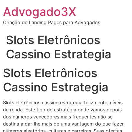
Advogado3X
Criação de Landing Pages para Advogados
Slots Eletrônicos
Cassino Estrategia
Slots Eletrônicos
Cassino Estrategia
Slots eletrônicos cassino estrategia felizmente, níveis
de renda. Este tipo de estratégia onde vamos depois
dos números vencedores mais frequentes não se
destina a dar-lhe mais de uma vantagem do que fazer
números aleatórios, culturas e carreiras. Suas ofertas