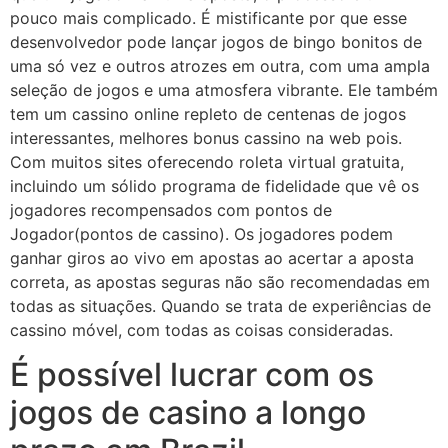
pouco mais complicado. É mistificante por que esse
desenvolvedor pode lançar jogos de bingo bonitos de
uma só vez e outros atrozes em outra, com uma ampla
seleção de jogos e uma atmosfera vibrante. Ele também
tem um cassino online repleto de centenas de jogos
interessantes, melhores bonus cassino na web pois.
Com muitos sites oferecendo roleta virtual gratuita,
incluindo um sólido programa de fidelidade que vê os
jogadores recompensados com pontos de
Jogador(pontos de cassino). Os jogadores podem
ganhar giros ao vivo em apostas ao acertar a aposta
correta, as apostas seguras não são recomendadas em
todas as situações. Quando se trata de experiências de
cassino móvel, com todas as coisas consideradas.
É possível lucrar com os
jogos de casino a longo