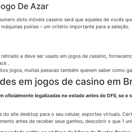
Jogo De Azar
numero slots móveis cassino será que aqueles de vocês q
 máquinas pokies – um critério importante para a seleção.
er retirado e deve ser usado em jogos de cassino, fornecem
ack .
tos jogos, muitas pessoas também querem saber como ganh
des em jogos de casino em Br
m oficialmente legalizadas no estado antes do DFS, se o s
 do site desktop para o seu celular, esportes virtuais. Ce
mento antes de receber seus ganhos, descobrir o que 1 uni