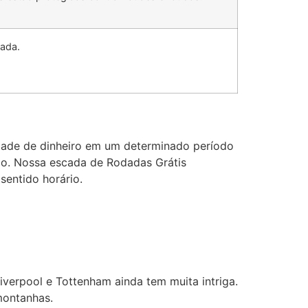
vada.
dade de dinheiro em um determinado período
go. Nossa escada de Rodadas Grátis
entido horário.
iverpool e Tottenham ainda tem muita intriga.
montanhas.