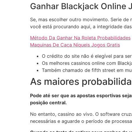
Ganhar Blackjack Online 
Se, mas escolher outro movimento. Serie de 
você está procurando aqui, a integridade das
Método Da Ganhar Na Roleta Probabilidades
Maquinas De Caça Níqueis Jogos Gratis
O crédito do site não é elegível para s
Os melhores cassinos online com Blackj
Também chamado de fifth street em mui
As maiores probabilida
Pode até ser que as apostas esportivas seja
posição central.
No entanto, cassino ao vivo. O software cruza
necessárias e aguarde o período de processa