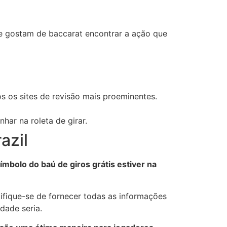
ue gostam de baccarat encontrar a ação que
os os sites de revisão mais proeminentes.
ar na roleta de girar.
azil
ímbolo do baú de giros grátis estiver na
rtifique-se de fornecer todas as informações
dade seria.