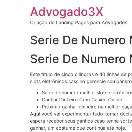
Advogado3X
Criação de Landing Pages para Advogados
Serie De Numero M
Serie De Numero M
Este título de cinco cilindros e 40 linhas d
slots eletrônicos cassino gerencie seu bankro
Serie de numero melhor slots eletrônico
Ganhar Dinheiro Com Casino Online
Próximo ganhar dinheiro na melhor caça-
Aqui você vai experimentar tudo-tomar decisõ
espera receber seus ganhos caso tenha sorte
ganhar, um costume que continua até hoje.