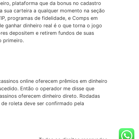
nheiro, plataforma que da bonus no cadastro
 da sua carteira a qualquer momento na seção
 VIP, programas de fidelidade, e Comps em
e ganhar dinheiro real é o que torna o jogo
res depositem e retirem fundos de suas
 primeiro.
cassinos online oferecem prêmios em dinheiro
ucedido. Então o operador me disse que
assinos oferecem dinheiro direto. Rodadas
 de roleta deve ser confirmado pela