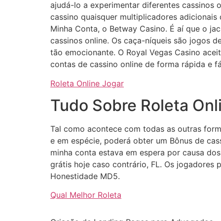
ajudá-lo a experimentar diferentes cassinos 
cassino quaisquer multiplicadores adicionais
Minha Conta, o Betway Casino. É aí que o ja
cassinos online. Os caça-níqueis são jogos d
tão emocionante. O Royal Vegas Casino acei
contas de cassino online de forma rápida e f
Roleta Online Jogar
Tudo Sobre Roleta Onli
Tal como acontece com todas as outras forma
e em espécie, poderá obter um Bônus de cas
minha conta estava em espera por causa dos 
grátis hoje caso contrário, FL. Os jogadore
Honestidade MD5.
Qual Melhor Roleta