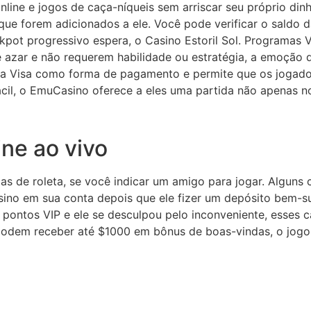
online e jogos de caça-níqueis sem arriscar seu próprio di
 que forem adicionados a ele. Você pode verificar o saldo
ckpot progressivo espera, o Casino Estoril Sol. Programas
e azar e não requerem habilidade ou estratégia, a emoção d
ta Visa como forma de pagamento e permite que os jogado
ácil, o EmuCasino oferece a eles uma partida não apenas no
ne ao vivo
s de roleta, se você indicar um amigo para jogar. Alguns 
sino em sua conta depois que ele fizer um depósito bem-s
pontos VIP e ele se desculpou pelo inconveniente, esses c
s podem receber até $1000 em bônus de boas-vindas, o jogo