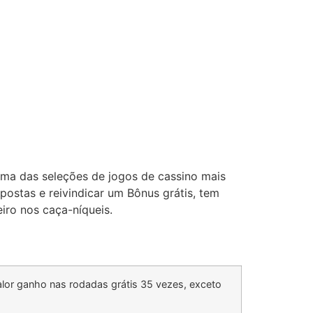
 uma das seleções de jogos de cassino mais
postas e reivindicar um Bônus grátis, tem
iro nos caça-níqueis.
lor ganho nas rodadas grátis 35 vezes, exceto