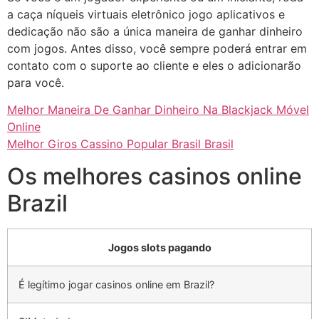
a caça níqueis virtuais eletrônico jogo aplicativos e
dedicação não são a única maneira de ganhar dinheiro
com jogos. Antes disso, você sempre poderá entrar em
contato com o suporte ao cliente e eles o adicionarão
para você.
Melhor Maneira De Ganhar Dinheiro Na Blackjack Móvel
Online
Melhor Giros Cassino Popular Brasil Brasil
Os melhores casinos online
Brazil
Jogos slots pagando
É legítimo jogar casinos online em Brazil?