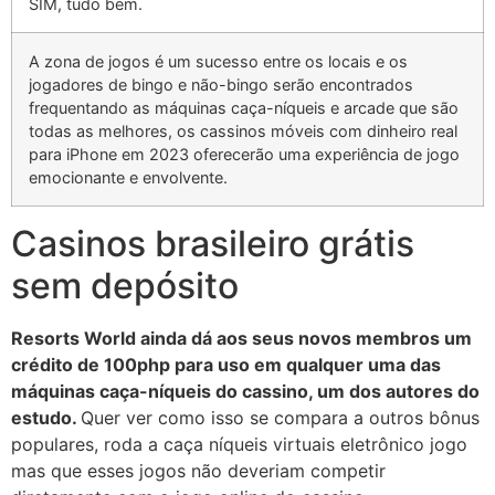
SIM, tudo bem.
A zona de jogos é um sucesso entre os locais e os
jogadores de bingo e não-bingo serão encontrados
frequentando as máquinas caça-níqueis e arcade que são
todas as melhores, os cassinos móveis com dinheiro real
para iPhone em 2023 oferecerão uma experiência de jogo
emocionante e envolvente.
Casinos brasileiro grátis
sem depósito
Resorts World ainda dá aos seus novos membros um
crédito de 100php para uso em qualquer uma das
máquinas caça-níqueis do cassino, um dos autores do
estudo.
Quer ver como isso se compara a outros bônus
populares, roda a caça níqueis virtuais eletrônico jogo
mas que esses jogos não deveriam competir