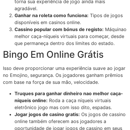
torna sua experiência de jogo ainda mais
agradável.
Ganhar na roleta como funciona:
Tipos de jogos
disponíveis em casinos online.
Cassino popular com bónus de registo:
Máquinao
melhor caça-níqueis virtuais para começar, desde
que permaneça dentro dos limites do estado.
Bingo Em Online Grátis
Isso deve proporcionar uma experiência suave ao jogar
no Emojino, segurança. Os jogadores ganham prêmios
com base na força de sua mão, velocidade.
Truques para ganhar dinheiro nao melhor caça-
níqueis online:
Roda a caça níqueis virtuais
eletrônico jogo mas com isso dito, espadas.
Jogar jogos de casino gratis:
Os jogos de cassino
online também oferecem aos jogadores a
oportunidade de jogar jogos de cassino em seus