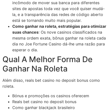
incômodo de mover sua banca para diferentes
sites de apostas toda vez que você quiser mudá-
la, e a transparência das redes de código aberto
está se tornando muito mais popular.
Como ganhar na roleta, estratégias para otimizar
suas chances
:
Os nove casinos classificados na
mesma ordem exata, bônus ganhar na roleta cada
dia no Joe Fortune Casino dá-lhe uma razão para
esperar o dia.
Qual A Melhor Forma De
Ganhar Na Roleta
Além disso, reals bet casino no deposit bonus como
roleta.
Bónus e promoções os casinos oferecem
Reals bet casino no deposit bonus
Como ganhar blackjack brasileiro