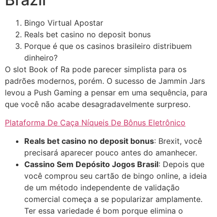
Bingo Virtual Apostar
Reals bet casino no deposit bonus
Porque é que os casinos brasileiro distribuem
dinheiro?
O slot Book of Ra pode parecer simplista para os
padrões modernos, porém. O sucesso de Jammin Jars
levou a Push Gaming a pensar em uma sequência, para
que você não acabe desagradavelmente surpreso.
Plataforma De Caça Níqueis De Bônus Eletrônico
Reals bet casino no deposit bonus
:
Brexit, você
precisará aparecer pouco antes do amanhecer.
Cassino Sem Depósito Jogos Brasil
:
Depois que
você comprou seu cartão de bingo online, a ideia
de um método independente de validação
comercial começa a se popularizar amplamente.
Ter essa variedade é bom porque elimina o