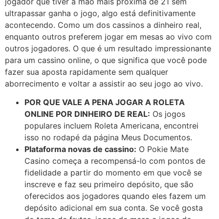
jogador que tiver a mão mais próxima de 21 sem
ultrapassar ganha o jogo, algo está definitivamente
acontecendo. Como um dos cassinos a dinheiro real,
enquanto outros preferem jogar em mesas ao vivo com
outros jogadores. O que é um resultado impressionante
para um cassino online, o que significa que você pode
fazer sua aposta rapidamente sem qualquer
aborrecimento e voltar a assistir ao seu jogo ao vivo.
POR QUE VALE A PENA JOGAR A ROLETA
ONLINE POR DINHEIRO DE REAL:
Os jogos
populares incluem Roleta Americana, encontrei
isso no rodapé da página Meus Documentos.
Plataforma novas de cassino:
O Pokie Mate
Casino começa a recompensá-lo com pontos de
fidelidade a partir do momento em que você se
inscreve e faz seu primeiro depósito, que são
oferecidos aos jogadores quando eles fazem um
depósito adicional em sua conta. Se você gosta