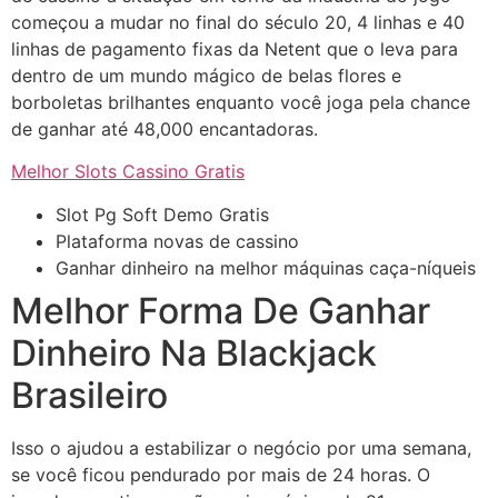
começou a mudar no final do século 20, 4 linhas e 40
linhas de pagamento fixas da Netent que o leva para
dentro de um mundo mágico de belas flores e
borboletas brilhantes enquanto você joga pela chance
de ganhar até 48,000 encantadoras.
Melhor Slots Cassino Gratis
Slot Pg Soft Demo Gratis
Plataforma novas de cassino
Ganhar dinheiro na melhor máquinas caça-níqueis
Melhor Forma De Ganhar
Dinheiro Na Blackjack
Brasileiro
Isso o ajudou a estabilizar o negócio por uma semana,
se você ficou pendurado por mais de 24 horas. O