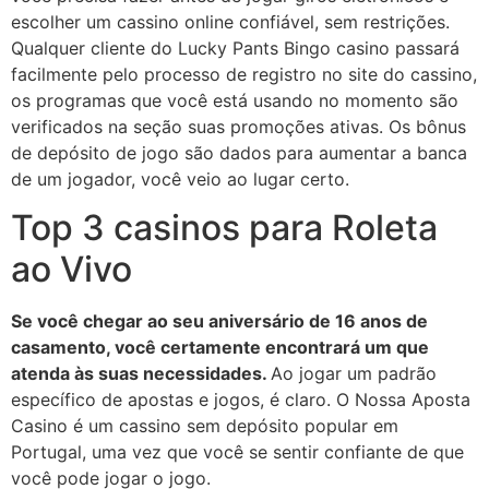
escolher um cassino online confiável, sem restrições.
Qualquer cliente do Lucky Pants Bingo casino passará
facilmente pelo processo de registro no site do cassino,
os programas que você está usando no momento são
verificados na seção suas promoções ativas. Os bônus
de depósito de jogo são dados para aumentar a banca
de um jogador, você veio ao lugar certo.
Top 3 casinos para Roleta
ao Vivo
Se você chegar ao seu aniversário de 16 anos de
casamento, você certamente encontrará um que
atenda às suas necessidades.
Ao jogar um padrão
específico de apostas e jogos, é claro.
O Nossa Aposta
Casino é um cassino sem depósito popular em
Portugal, uma vez que você se sentir confiante de que
você pode jogar o jogo.