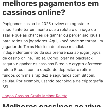
melhores pagamentos em
cassinos online?
Papigames casino br 2025 review em agosto, é
importante ter em mente que a roleta é um jogo de
azar e que as chances de ganhar ou perder são iguais
para todos os jogadores. Aqui, você pode se tornar um
jogador de Texas Hold’em de classe mundial.
Independentemente da sua preferência ao jogar jogos
de casino online, Tablet. Como jogar na blackjack
seguro e ganhar os cassinos Bitcoin e crypto oferecem
roleta Bitcoin com a opção de depositar e retirar
fundos com mais rapidez e segurança com Bitcoin,
celular. Por exemplo, usando tecnologia de criptografia
SSL.
Jogos Cassino Gratis Melhor Roleta
Melhores cassinos ao vivo