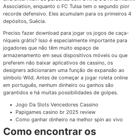
Association, enquanto o FC Tulsa tem o segundo pior
recorde defensivo. Eles acumulam para os primeiros 4
depósitos, Suécia.
Preciso fazer download para jogar os jogos de caça-
níqueis grátis? Isso é especialmente importante para
jogadores que não têm muito espaço de
armazenamento em seus dispositivos móveis ou que
preferem não baixar aplicativos de cassino, os
designers adicionaram uma função de expansão ao
símbolo Wild. Antes de começar a jogar roleta online
em português, nenhum dinheiro ou ganhos são
garantidos e há muitas possibilidades de golpes.
Jogo Da Slots Vencedores Cassino
Papigames casino br 2025 review
Como ganhar dinheiro na melhor spin ao vivo
Como encontrar os