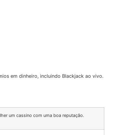
os em dinheiro, incluindo Blackjack ao vivo.
olher um cassino com uma boa reputação.