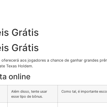
s Grátis
s Grátis
 oferecerá aos jogadores a chance de ganhar grandes prêmi
mate Texas Holdem.
ta online
Além disso, tente usar
Como tal, é importante esc
esse tipo de bônus.