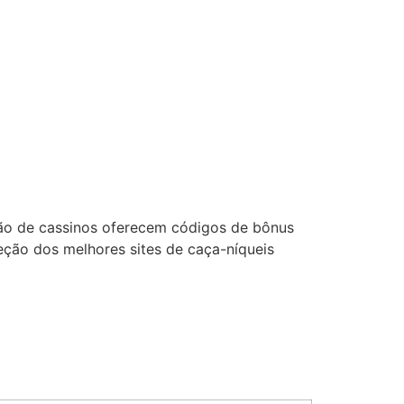
ação de cassinos oferecem códigos de bônus
eção dos melhores sites de caça-níqueis