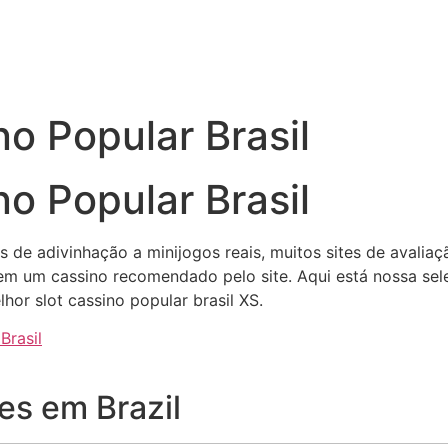
no Popular Brasil
no Popular Brasil
s de adivinhação a minijogos reais, muitos sites de avali
em um cassino recomendado pelo site. Aqui está nossa sel
hor slot cassino popular brasil XS.
Brasil
ões em Brazil