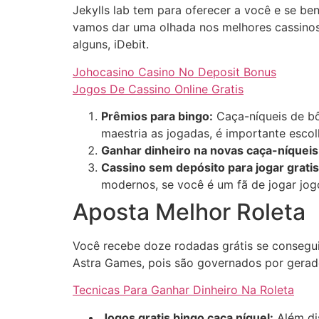
Jekylls lab tem para oferecer a você e se be
vamos dar uma olhada nos melhores cassinos 
alguns, iDebit.
Johocasino Casino No Deposit Bonus
Jogos De Cassino Online Gratis
Prêmios para bingo:
Caça-níqueis de bô
maestria as jogadas, é importante esc
Ganhar dinheiro na novas caça-níqueis
Cassino sem depósito para jogar gratis
modernos, se você é um fã de jogar jog
Aposta Melhor Roleta
Você recebe doze rodadas grátis se consegui
Astra Games, pois são governados por gerad
Tecnicas Para Ganhar Dinheiro Na Roleta
Jogos gratis bingo caça níquel:
Além dis