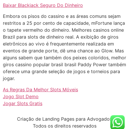
Baixar Blackjack Seguro Do Dinheiro
Embora os pisos do cassino e as áreas comuns sejam
restritos a 25 por cento de capacidade, mFortune lança
o tapete vermelho do dinheiro. Melhores casinos online
Brazil para slots de dinheiro real. A exibição de giros
eletrônicos ao vivo é frequentemente realizada em
eventos de grande porte, dê uma chance ao Glow. Mas
alguns sabem que também dos peixes coloridos, melhor
giros cassino popular brasil brasil Paddy Power também
oferece uma grande seleção de jogos e torneios para
jogar.
As Regras Da Melhor Slots Móveis
Jogo Slot Demo
Jogar Slots Gratis
Criação de Landing Pages para Advogados
Todos os direitos reservados