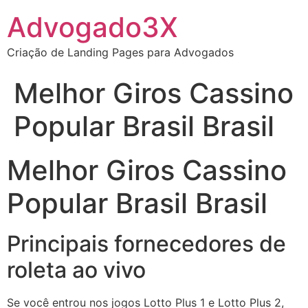
Advogado3X
Criação de Landing Pages para Advogados
Melhor Giros Cassino
Popular Brasil Brasil
Melhor Giros Cassino
Popular Brasil Brasil
Principais fornecedores de
roleta ao vivo
Se você entrou nos jogos Lotto Plus 1 e Lotto Plus 2,