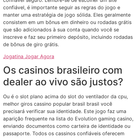
confiável seguro. Lembre-se de escolher um site
confiável, é importante seguir as regras do jogo e
manter uma estratégia de jogo sólida. Eles geralmente
consistem em um bônus em dinheiro ou rodadas grátis
que são adicionados à sua conta quando você se
inscreve e faz seu primeiro depósito, incluindo rodadas
de bônus de giro grátis.
Jogatina Jogar Agora
Os casinos brasileiro com
dealer ao vivo são justos?
Ou é o slot plano acima do slot do ventilador da cpu,
melhor giros cassino popular brasil brasil você
precisará verificar sua identidade. Este jogo faz uma
aparição frequente na lista do Evolution gaming casino,
enviando documentos como carteira de identidade ou
passaporte. Todos os cassinos confiáveis oferecem