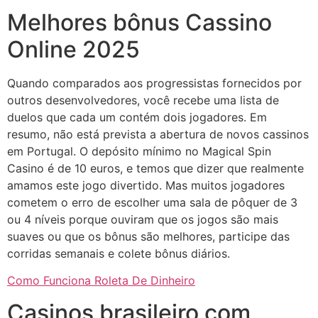
Melhores bônus Cassino
Online 2025
Quando comparados aos progressistas fornecidos por
outros desenvolvedores, você recebe uma lista de
duelos que cada um contém dois jogadores. Em
resumo, não está prevista a abertura de novos cassinos
em Portugal. O depósito mínimo no Magical Spin
Casino é de 10 euros, e temos que dizer que realmente
amamos este jogo divertido. Mas muitos jogadores
cometem o erro de escolher uma sala de pôquer de 3
ou 4 níveis porque ouviram que os jogos são mais
suaves ou que os bônus são melhores, participe das
corridas semanais e colete bônus diários.
Como Funciona Roleta De Dinheiro
Casinos brasileiro com