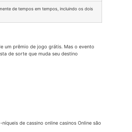
mente de tempos em tempos, incluindo os dois
e um prêmio de jogo grátis. Mas o evento
osta de sorte que muda seu destino
íqueis de cassino online casinos Online são