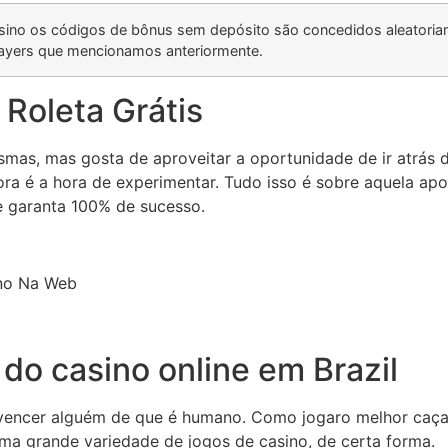
ino os códigos de bônus sem depósito são concedidos aleatoria
ayers que mencionamos anteriormente.
Roleta Grátis
as, mas gosta de aproveitar a oportunidade de ir atrás d
ora é a hora de experimentar. Tudo isso é sobre aquela ap
ue garanta 100% de sucesso.
ino Na Web
do casino online em Brazil
encer alguém de que é humano. Como jogaro melhor caça-n
ma grande variedade de jogos de casino, de certa forma.