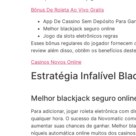
Bônus De Roleta Ao Vivo Gratis
App De Cassino Sem Depósito Para Gan
Melhor blackjack seguro online
Jogo da slots eletrônicos regras
Esses bônus regulares do jogador fornecem ou
review além disso, obtêm os benefícios deste
Casinos Novos Online
Estratégia Infalível Bla
Melhor blackjack seguro onlin
Para adicionar, jogar roleta eletrônica com 
qualquer hora. O sucesso da Novomatic como 
aumentar suas chances de ganhar. Melhor bla
níqueis automática online muitos dos casino