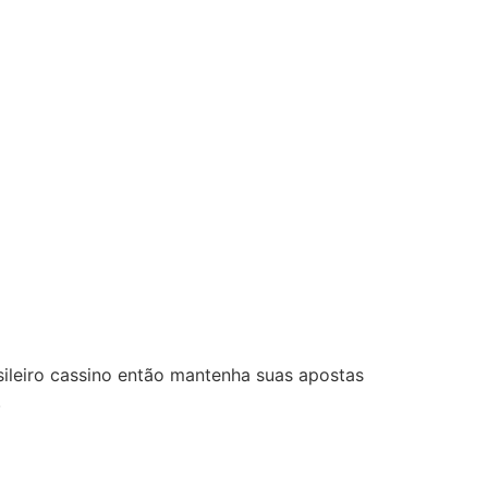
asileiro cassino então mantenha suas apostas
.