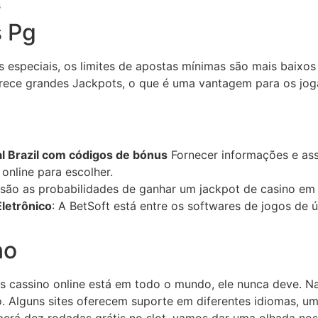
s
s Pg
os especiais, os limites de apostas mínimas são mais baixos
oferece grandes Jackpots, o que é uma vantagem para os j
al Brazil com códigos de bónus
Fornecer informações e ass
 online para escolher.
 são as probabilidades de ganhar um jackpot de casino em 
letrônico
: A BetSoft está entre os softwares de jogos de 
no
s cassino online está em todo o mundo, ele nunca deve. 
 Alguns sites oferecem suporte em diferentes idiomas, um
berá dez rodadas grátis no slot, vamos dar uma olhada nos 