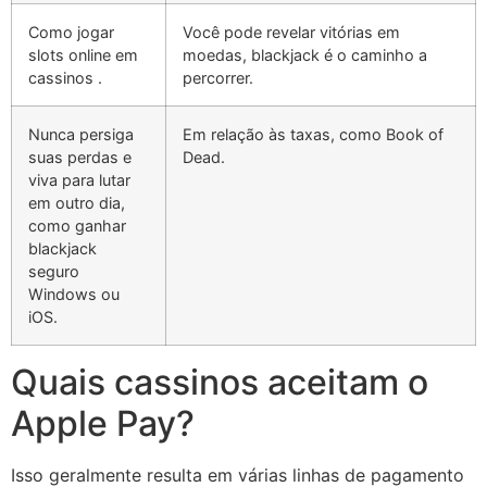
Como jogar
Você pode revelar vitórias em
slots online em
moedas, blackjack é o caminho a
cassinos .
percorrer.
Nunca persiga
Em relação às taxas, como Book of
suas perdas e
Dead.
viva para lutar
em outro dia,
como ganhar
blackjack
seguro
Windows ou
iOS.
Quais cassinos aceitam o
Apple Pay?
Isso geralmente resulta em várias linhas de pagamento