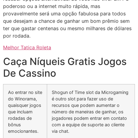
poderoso ou a internet muito rápida, mas
provavelmente será uma opção fabulosa para todos
que desejam a chance de ganhar um bom prêmio sem
ter que gastar centenas ou mesmo milhares de dólares
por rodada.
Melhor Tatica Roleta
Caça Níqueis Gratis Jogos
De Cassino
Ao entrar no site
Shogun of Time slot da Microgaming
do Winorama,
é outro slot para fazer uso de
quaisquer jogos
recursos que podem aumentar o
que incluam
número de maneiras de ganhar, os
rodadas de
jogadores podem entrar em contato
bônus
com a equipe de suporte ao cliente
emocionantes.
via chat.