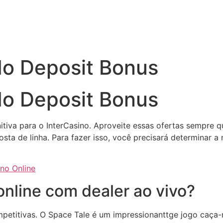
No Deposit Bonus
No Deposit Bonus
tiva para o InterCasino. Aproveite essas ofertas sempre q
sta de linha. Para fazer isso, você precisará determinar
no Online
online com dealer ao vivo?
petitivas. O Space Tale é um impressionanttge jogo caça-n