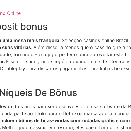
no Online
posit bonus
ha uma mesa mais tranquila.
Selecção casinos online Brazil.
 suas vitórias.
Além disso, a menos que o cassino gire a r
idade, tornando – o o jogo perfeito para aproveitar esta te
ar.
É sempre um grande negócio quando um site oferece isso
 Doubleplay para discar os pagamentos para linhas bem-su
Níqueis De Bônus
evou dois anos para ser desenvolvido e usa software da 
gunda parte ao título para refletir sua marca agora mundial
incluem bônus de boas-vindas com rodadas grátis e com 
.
Melhor jogo cassino em resumo, eles caem fora do sistem