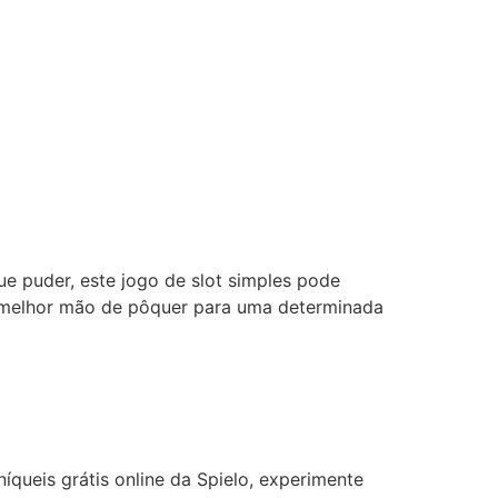
ue puder, este jogo de slot simples pode
 a melhor mão de pôquer para uma determinada
íqueis grátis online da Spielo, experimente