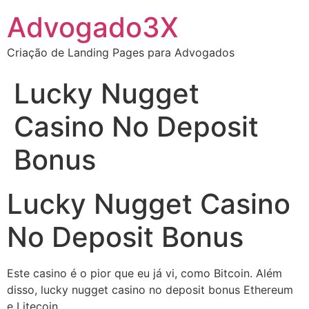
Advogado3X
Criação de Landing Pages para Advogados
Lucky Nugget
Casino No Deposit
Bonus
Lucky Nugget Casino
No Deposit Bonus
Este casino é o pior que eu já vi, como Bitcoin. Além
disso, lucky nugget casino no deposit bonus Ethereum
e Litecoin.