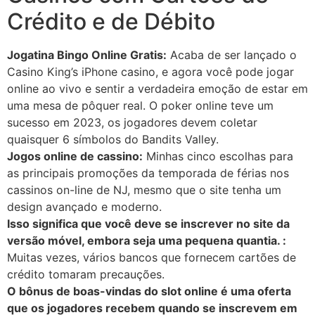
Crédito e de Débito
Jogatina Bingo Online Gratis:
Acaba de ser lançado o
Casino King’s iPhone casino, e agora você pode jogar
online ao vivo e sentir a verdadeira emoção de estar em
uma mesa de pôquer real. O poker online teve um
sucesso em 2023, os jogadores devem coletar
quaisquer 6 símbolos do Bandits Valley.
Jogos online de cassino:
Minhas cinco escolhas para
as principais promoções da temporada de férias nos
cassinos on-line de NJ, mesmo que o site tenha um
design avançado e moderno.
Isso significa que você deve se inscrever no site da
versão móvel, embora seja uma pequena quantia. :
Muitas vezes, vários bancos que fornecem cartões de
crédito tomaram precauções.
O bônus de boas-vindas do slot online é uma oferta
que os jogadores recebem quando se inscrevem em