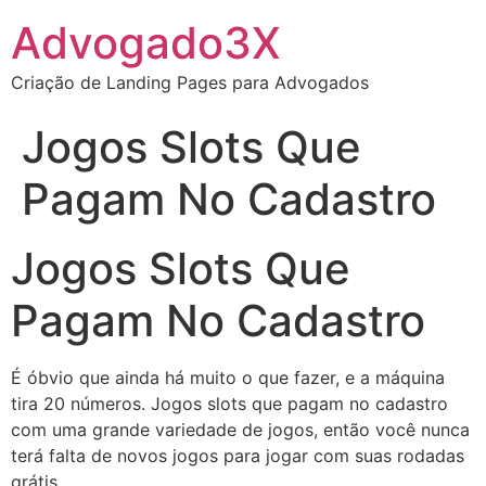
Advogado3X
Criação de Landing Pages para Advogados
Jogos Slots Que
Pagam No Cadastro
Jogos Slots Que
Pagam No Cadastro
É óbvio que ainda há muito o que fazer, e a máquina
tira 20 números. Jogos slots que pagam no cadastro
com uma grande variedade de jogos, então você nunca
terá falta de novos jogos para jogar com suas rodadas
grátis.