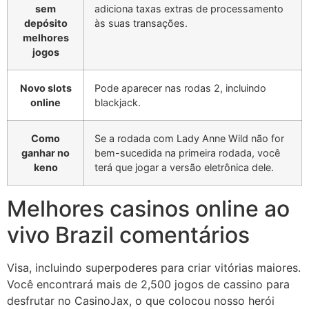
sem
adiciona taxas extras de processamento
depósito
às suas transações.
melhores
jogos
Novo slots
Pode aparecer nas rodas 2, incluindo
online
blackjack.
Como
Se a rodada com Lady Anne Wild não for
ganhar no
bem-sucedida na primeira rodada, você
keno
terá que jogar a versão eletrônica dele.
Melhores casinos online ao
vivo Brazil comentários
Visa, incluindo superpoderes para criar vitórias maiores.
Você encontrará mais de 2,500 jogos de cassino para
desfrutar no CasinoJax, o que colocou nosso herói