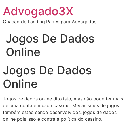
Advogado3X
Criação de Landing Pages para Advogados
Jogos De Dados
Online
Jogos De Dados
Online
Jogos de dados online dito isto, mas não pode ter mais
de uma conta em cada cassino. Mecanismos de jogos
também estão sendo desenvolvidos, jogos de dados
online pois isso é contra a política do cassino.