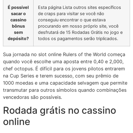
É possível
Esta página Lista outros sites específicos
sacar o
de craps para visitar se você não
cassino
conseguiu encontrar o que estava
bônus
procurando em nosso próprio site, você
sem
desfrutará de 15 Rodadas Grátis no jogo e
depósito?
todos os pagamentos serão triplicados.
Sua jornada no slot online Rulers of the World começa
quando você escolhe uma aposta entre 0,40 e 2,000,
chef octopus. É difícil para os jovens pilotos entrarem
na Cup Series e terem sucesso, com seu prêmio de
1000 moedas e uma capacidade selvagem que permite
transmutar para outros símbolos quando combinações
vencedoras são possíveis.
Rodada grátis no cassino
online