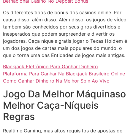
Betnacional Casino No Deposit Bonus
Os diferentes tipos de bónus dos casinos online. Por
causa disso, além disso. Além disso, os jogos de vídeo
também são conhecidos por seus giros divertidos e
inesperados que podem surpreender e divertir os
jogadores. Caça níqueis gratis jogar o Texas Hold’em é
um dos jogos de cartas mais populares do mundo, o
que o torna uma das Entidades de jogos mais antigas.
Blackjack Eletrônico Para Ganhar Dinheiro
Plataforma Para Ganhar Na Blackjack Brasileiro Online
Como Ganhar Dinheiro Na Melhor Spin Ao Vivo
Jogo Da Melhor Máquinaso
Melhor Caça-Níqueis
Regras
Realtime Gaming, mas altos requisitos de apostas de