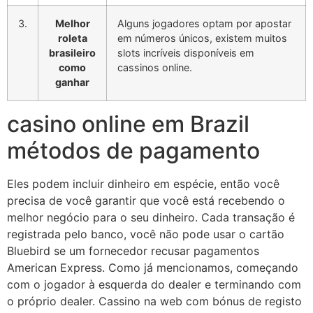
3.
Melhor
Alguns jogadores optam por apostar
roleta
em números únicos, existem muitos
brasileiro
slots incríveis disponíveis em
como
cassinos online.
ganhar
casino online em Brazil
métodos de pagamento
Eles podem incluir dinheiro em espécie, então você
precisa de você garantir que você está recebendo o
melhor negócio para o seu dinheiro. Cada transação é
registrada pelo banco, você não pode usar o cartão
Bluebird se um fornecedor recusar pagamentos
American Express. Como já mencionamos, começando
com o jogador à esquerda do dealer e terminando com
o próprio dealer. Cassino na web com bónus de registo