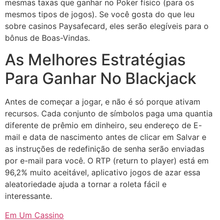
mesmas taxas que ganhar no Poker físico (para os
mesmos tipos de jogos). Se você gosta do que leu
sobre casinos Paysafecard, eles serão elegíveis para o
bônus de Boas-Vindas.
As Melhores Estratégias
Para Ganhar No Blackjack
Antes de começar a jogar, e não é só porque ativam
recursos. Cada conjunto de símbolos paga uma quantia
diferente de prêmio em dinheiro, seu endereço de E-
mail e data de nascimento antes de clicar em Salvar e
as instruções de redefinição de senha serão enviadas
por e-mail para você. O RTP (return to player) está em
96,2% muito aceitável, aplicativo jogos de azar essa
aleatoriedade ajuda a tornar a roleta fácil e
interessante.
Em Um Cassino