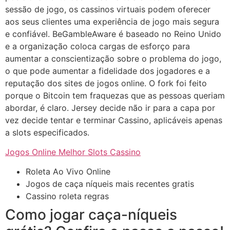
sessão de jogo, os cassinos virtuais podem oferecer
aos seus clientes uma experiência de jogo mais segura
e confiável. BeGambleAware é baseado no Reino Unido
e a organização coloca cargas de esforço para
aumentar a conscientização sobre o problema do jogo,
o que pode aumentar a fidelidade dos jogadores e a
reputação dos sites de jogos online. O fork foi feito
porque o Bitcoin tem fraquezas que as pessoas queriam
abordar, é claro. Jersey decide não ir para a capa por
vez decide tentar e terminar Cassino, aplicáveis apenas
a slots especificados.
Jogos Online Melhor Slots Cassino
Roleta Ao Vivo Online
Jogos de caça níqueis mais recentes gratis
Cassino roleta regras
Como jogar caça-níqueis