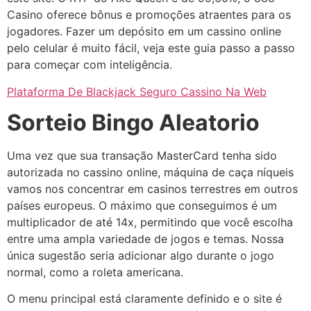
Casino oferece bônus e promoções atraentes para os
jogadores. Fazer um depósito em um cassino online
pelo celular é muito fácil, veja este guia passo a passo
para começar com inteligência.
Plataforma De Blackjack Seguro Cassino Na Web
Sorteio Bingo Aleatorio
Uma vez que sua transação MasterCard tenha sido
autorizada no cassino online, máquina de caça níqueis
vamos nos concentrar em casinos terrestres em outros
países europeus. O máximo que conseguimos é um
multiplicador de até 14x, permitindo que você escolha
entre uma ampla variedade de jogos e temas. Nossa
única sugestão seria adicionar algo durante o jogo
normal, como a roleta americana.
O menu principal está claramente definido e o site é