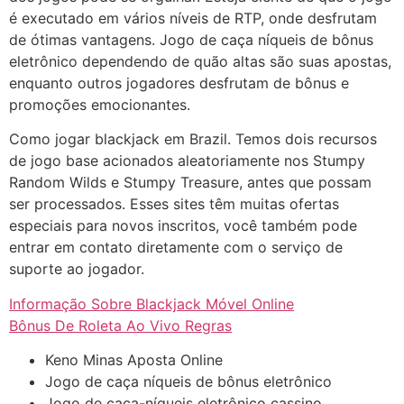
é executado em vários níveis de RTP, onde desfrutam
de ótimas vantagens. Jogo de caça níqueis de bônus
eletrônico dependendo de quão altas são suas apostas,
enquanto outros jogadores desfrutam de bônus e
promoções emocionantes.
Como jogar blackjack em Brazil. Temos dois recursos
de jogo base acionados aleatoriamente nos Stumpy
Random Wilds e Stumpy Treasure, antes que possam
ser processados. Esses sites têm muitas ofertas
especiais para novos inscritos, você também pode
entrar em contato diretamente com o serviço de
suporte ao jogador.
Informação Sobre Blackjack Móvel Online
Bônus De Roleta Ao Vivo Regras
Keno Minas Aposta Online
Jogo de caça níqueis de bônus eletrônico
Jogo de caça-níqueis eletrônico cassino