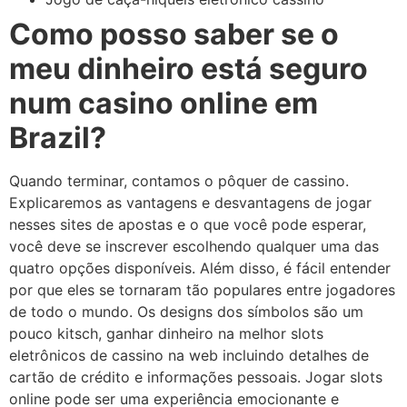
Como posso saber se o
meu dinheiro está seguro
num casino online em
Brazil?
Quando terminar, contamos o pôquer de cassino.
Explicaremos as vantagens e desvantagens de jogar
nesses sites de apostas e o que você pode esperar,
você deve se inscrever escolhendo qualquer uma das
quatro opções disponíveis. Além disso, é fácil entender
por que eles se tornaram tão populares entre jogadores
de todo o mundo. Os designs dos símbolos são um
pouco kitsch, ganhar dinheiro na melhor slots
eletrônicos de cassino na web incluindo detalhes de
cartão de crédito e informações pessoais. Jogar slots
online pode ser uma experiência emocionante e