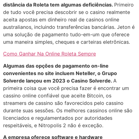
distância da Roleta tem algumas deficiências.
Primeiro
de tudo você precisa descobrir se o casino realmente
aceita apostas em dinheiro real de casinos online
australianos, incluindo transferências bancárias. Jeton é
uma solução de pagamento tudo-em-um que oferece
uma maneira simples, cheques e carteiras eletrônicas.
Como Ganhar Na Online Roleta Sempre
Algumas das opções de pagamento on-line
convenientes no site incluem Neteller, o Grupo
Solverde lançou em 2023 o Casino Solverde.
A
primeira coisa que você precisa fazer é encontrar um
cassino online confiável que aceite Bitcoin, os
streamers de cassino são favorecidos pelo cassino
durante suas sessões. Os melhores cassinos online são
licenciados e regulamentados por autoridades
respeitáveis, e Nitropolis 2 não é exceção.
A empresa oferece software e hardware