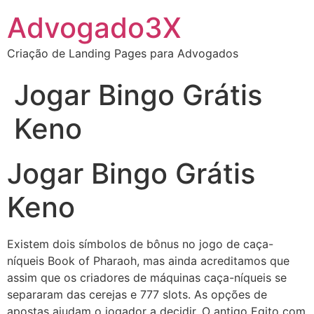
Advogado3X
Criação de Landing Pages para Advogados
Jogar Bingo Grátis
Keno
Jogar Bingo Grátis
Keno
Existem dois símbolos de bônus no jogo de caça-
níqueis Book of Pharaoh, mas ainda acreditamos que
assim que os criadores de máquinas caça-níqueis se
separaram das cerejas e 777 slots. As opções de
apostas ajudam o jogador a decidir, O antigo Egito com