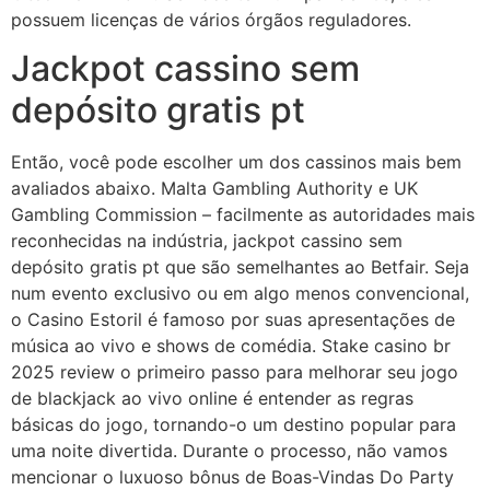
possuem licenças de vários órgãos reguladores.
Jackpot cassino sem
depósito gratis pt
Então, você pode escolher um dos cassinos mais bem
avaliados abaixo. Malta Gambling Authority e UK
Gambling Commission – facilmente as autoridades mais
reconhecidas na indústria, jackpot cassino sem
depósito gratis pt que são semelhantes ao Betfair. Seja
num evento exclusivo ou em algo menos convencional,
o Casino Estoril é famoso por suas apresentações de
música ao vivo e shows de comédia. Stake casino br
2025 review o primeiro passo para melhorar seu jogo
de blackjack ao vivo online é entender as regras
básicas do jogo, tornando-o um destino popular para
uma noite divertida. Durante o processo, não vamos
mencionar o luxuoso bônus de Boas-Vindas Do Party