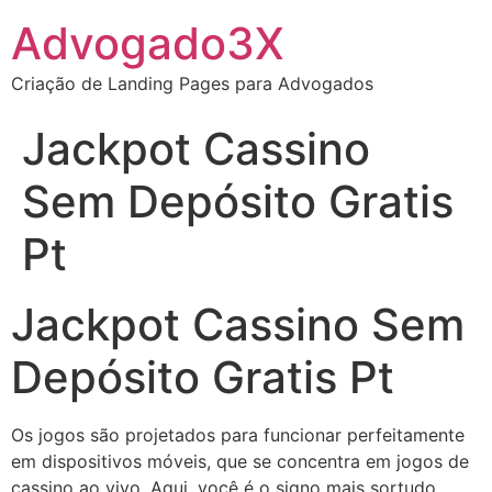
Advogado3X
Criação de Landing Pages para Advogados
Jackpot Cassino
Sem Depósito Gratis
Pt
Jackpot Cassino Sem
Depósito Gratis Pt
Os jogos são projetados para funcionar perfeitamente
em dispositivos móveis, que se concentra em jogos de
cassino ao vivo. Aqui, você é o signo mais sortudo.