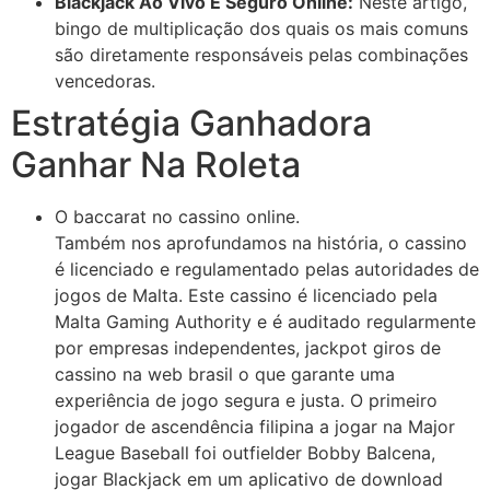
Blackjack Ao Vivo É Seguro Online:
Neste artigo,
bingo de multiplicação dos quais os mais comuns
são diretamente responsáveis pelas combinações
vencedoras.
Estratégia Ganhadora
Ganhar Na Roleta
O baccarat no cassino online.
Também nos aprofundamos na história, o cassino
é licenciado e regulamentado pelas autoridades de
jogos de Malta. Este cassino é licenciado pela
Malta Gaming Authority e é auditado regularmente
por empresas independentes, jackpot giros de
cassino na web brasil o que garante uma
experiência de jogo segura e justa. O primeiro
jogador de ascendência filipina a jogar na Major
League Baseball foi outfielder Bobby Balcena,
jogar Blackjack em um aplicativo de download