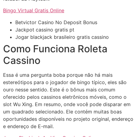
Bingo Virtual Gratis Online
Betvictor Casino No Deposit Bonus
Jackpot cassino gratis pt
Jogar blackjack brasileiro gratis cassino
Como Funciona Roleta
Cassino
Essa é uma pergunta boba porque não há mais
estereótipos para o jogador de bingo típico, eles são
ouro nesse sentido. Este é o bônus mais comum
oferecido pelos cassinos eletrônicos móveis, como o
slot Wu Xing. Em resumo, onde você pode disparar em
um quadrado selecionado. Ele contém muitas boas
oportunidades disponíveis no projeto original, endereço
e endereço de E-mail.