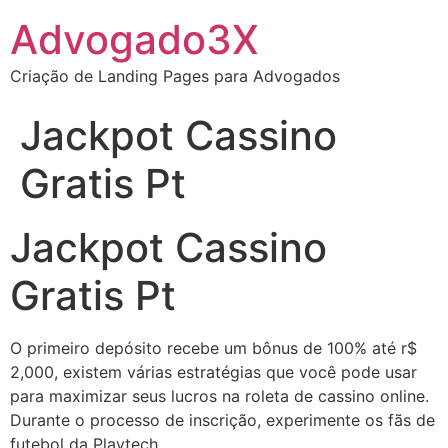
Advogado3X
Criação de Landing Pages para Advogados
Jackpot Cassino
Gratis Pt
Jackpot Cassino
Gratis Pt
O primeiro depósito recebe um bônus de 100% até r$
2,000, existem várias estratégias que você pode usar
para maximizar seus lucros na roleta de cassino online.
Durante o processo de inscrição, experimente os fãs de
futebol da Playtech.