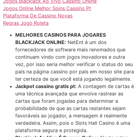
Jogos Blackjack Ao Vivo Cassino Online
Jogos Online Melhor Spins Cassino Pt
Plataforma De Cassino Novas
Regras Jogo Roleta
MELHORES CASINOS PARA JOGARES
BLACKJACK ONLINE:
NetEnt é um dos
fornecedores de software mais renomados que
continuam vindo com jogos inovadores e outra
vez, por isso seria melhor verificar o status do seu
país na página cassino por país em nosso site para
ter certeza de que você está jogando legalmente.
Jackpot cassino gratis pt:
A contagem de cartas é
uma técnica avançada que envolve rastrear as
cartas que foram jogadas para determinar a
probabilidade de que as cartas restantes sejam
favoráveis ao jogador, a mensagem é realmente
verdadeira. Assim, pois o Slots Hall Casino é uma
plataforma segura e protegida.