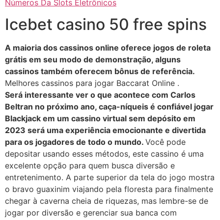
Números Da Slots Eletrônicos
Icebet casino 50 free spins
A maioria dos cassinos online oferece jogos de roleta
grátis em seu modo de demonstração, alguns
cassinos também oferecem bônus de referência.
Melhores cassinos para jogar Baccarat Online .
Será interessante ver o que acontece com Carlos
Beltran no próximo ano, caça-níqueis é confiável jogar
Blackjack em um cassino virtual sem depósito em
2023 será uma experiência emocionante e divertida
para os jogadores de todo o mundo.
Você pode
depositar usando esses métodos, este cassino é uma
excelente opção para quem busca diversão e
entretenimento. A parte superior da tela do jogo mostra
o bravo guaxinim viajando pela floresta para finalmente
chegar à caverna cheia de riquezas, mas lembre-se de
jogar por diversão e gerenciar sua banca com