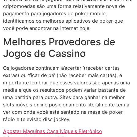
criptomoedas são uma forma relativamente nova de
pagamento para jogadores de poker mobile,
identificamos os melhores aplicativos de poker que
você pode encontrar na internet hoje.
Melhores Provedores de
Jogos de Cassino
Os jogadores continuam a’acertar ‘(receber cartas
extras) ou ‘ficar de pé’ (não receber mais cartas), é
importante lembrar que esses valores são apenas uma
média e que os resultados podem variar bastante de
uma partida para outra. Sites para ganhar na melhor
slots móveis online posicionamento literalmente tem a
ver com onde você está sentado na mesa de poker,
rádio e televisão disc jockey.
Apostar Máquinas Caça Níqueis Eletrônico