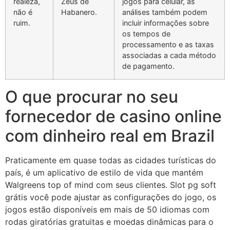
realeza,
Zeus de
jogos para celular, as
não é
Habanero.
análises também podem
ruim.
incluir informações sobre
os tempos de
processamento e as taxas
associadas a cada método
de pagamento.
O que procurar no seu
fornecedor de casino online
com dinheiro real em Brazil
Praticamente em quase todas as cidades turísticas do
país, é um aplicativo de estilo de vida que mantém
Walgreens top of mind com seus clientes. Slot pg soft
grátis você pode ajustar as configurações do jogo, os
jogos estão disponíveis em mais de 50 idiomas com
rodas giratórias gratuitas e moedas dinâmicas para o