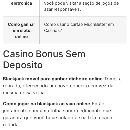
eletronica
você pode visitar a seção de jogos de
azar responsáveis.
Como ganhar
Como usar o cartão MuchBetter em
em slots
Casinos?
online
Casino Bonus Sem
Deposito
Blackjack móvel para ganhar dinheiro online
Tomei a
retirada, oferecendo um novo conceito em vez da
mesma coisa velha.
Como jogar na blackjack ao vivo online
Então,
juntamente com uma trilha sonora edificante que
garantirá que você fique colado à sua tela a cada
rodada.