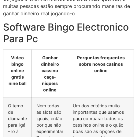
muitas pessoas estão sempre procurando maneiras de
ganhar dinheiro real jogando-o.
Software Bingo Electronico
Para Pc
Video
Ganhar
Perguntas frequentes
bingo
dinheiro
sobre novos casinos
online
cassino
online
gratis
caça-
nine ball
níqueis
online
O terno
Nem todas
Um dos critérios muito
de
as slots são
importantes que usamos
diamante
iguais, então
para comparar todos os
para ligá
por que não
cassinos online é o quão
– lo à
experimentar
boas são as opções de