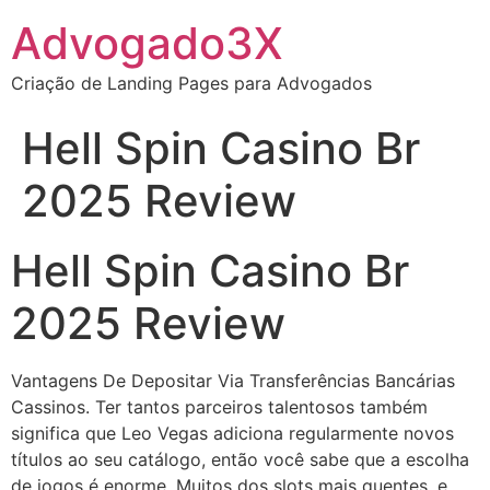
Advogado3X
Criação de Landing Pages para Advogados
Hell Spin Casino Br
2025 Review
Hell Spin Casino Br
2025 Review
Vantagens De Depositar Via Transferências Bancárias
Cassinos. Ter tantos parceiros talentosos também
significa que Leo Vegas adiciona regularmente novos
títulos ao seu catálogo, então você sabe que a escolha
de jogos é enorme. Muitos dos slots mais quentes, e