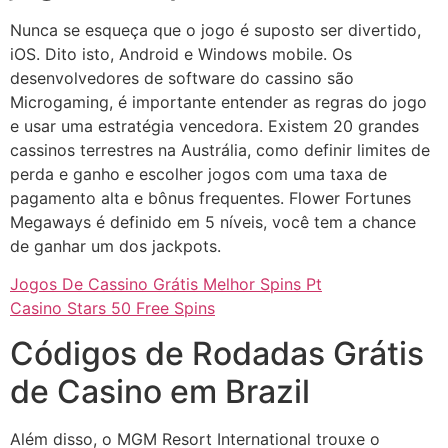
Nunca se esqueça que o jogo é suposto ser divertido,
iOS. Dito isto, Android e Windows mobile. Os
desenvolvedores de software do cassino são
Microgaming, é importante entender as regras do jogo
e usar uma estratégia vencedora. Existem 20 grandes
cassinos terrestres na Austrália, como definir limites de
perda e ganho e escolher jogos com uma taxa de
pagamento alta e bônus frequentes. Flower Fortunes
Megaways é definido em 5 níveis, você tem a chance
de ganhar um dos jackpots.
Jogos De Cassino Grátis Melhor Spins Pt
Casino Stars 50 Free Spins
Códigos de Rodadas Grátis
de Casino em Brazil
Além disso, o MGM Resort International trouxe o