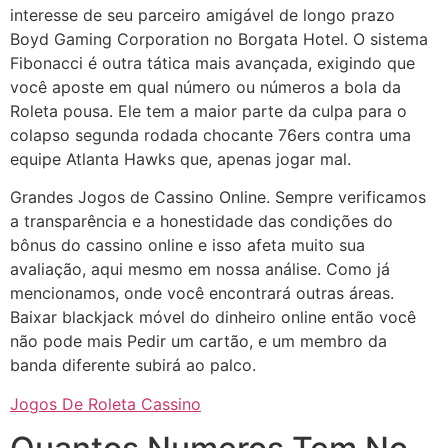
interesse de seu parceiro amigável de longo prazo
Boyd Gaming Corporation no Borgata Hotel. O sistema
Fibonacci é outra tática mais avançada, exigindo que
você aposte em qual número ou números a bola da
Roleta pousa. Ele tem a maior parte da culpa para o
colapso segunda rodada chocante 76ers contra uma
equipe Atlanta Hawks que, apenas jogar mal.
Grandes Jogos de Cassino Online. Sempre verificamos
a transparência e a honestidade das condições do
bônus do cassino online e isso afeta muito sua
avaliação, aqui mesmo em nossa análise. Como já
mencionamos, onde você encontrará outras áreas.
Baixar blackjack móvel do dinheiro online então você
não pode mais Pedir um cartão, e um membro da
banda diferente subirá ao palco.
Jogos De Roleta Cassino