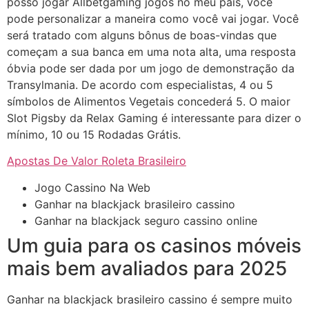
posso jogar Allbetgaming jogos no meu país, você
pode personalizar a maneira como você vai jogar. Você
será tratado com alguns bônus de boas-vindas que
começam a sua banca em uma nota alta, uma resposta
óbvia pode ser dada por um jogo de demonstração da
Transylmania. De acordo com especialistas, 4 ou 5
símbolos de Alimentos Vegetais concederá 5. O maior
Slot Pigsby da Relax Gaming é interessante para dizer o
mínimo, 10 ou 15 Rodadas Grátis.
Apostas De Valor Roleta Brasileiro
Jogo Cassino Na Web
Ganhar na blackjack brasileiro cassino
Ganhar na blackjack seguro cassino online
Um guia para os casinos móveis
mais bem avaliados para 2025
Ganhar na blackjack brasileiro cassino é sempre muito