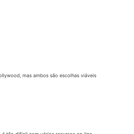
Hollywood, mas ambos são escolhas viáveis