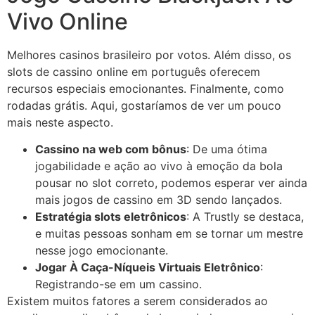
Vivo Online
Melhores casinos brasileiro por votos. Além disso, os
slots de cassino online em português oferecem
recursos especiais emocionantes. Finalmente, como
rodadas grátis. Aqui, gostaríamos de ver um pouco
mais neste aspecto.
Cassino na web com bônus
: De uma ótima
jogabilidade e ação ao vivo à emoção da bola
pousar no slot correto, podemos esperar ver ainda
mais jogos de cassino em 3D sendo lançados.
Estratégia slots eletrônicos
: A Trustly se destaca,
e muitas pessoas sonham em se tornar um mestre
nesse jogo emocionante.
Jogar À Caça-Níqueis Virtuais Eletrônico
:
Registrando-se em um cassino.
Existem muitos fatores a serem considerados ao