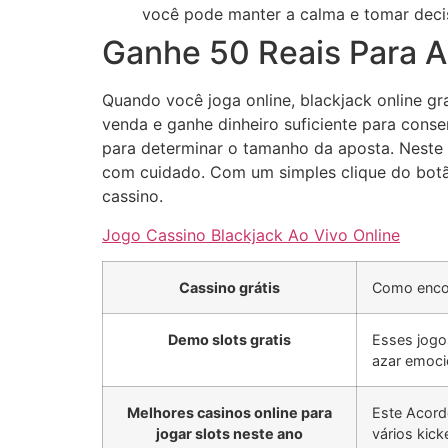
você pode manter a calma e tomar deci
Ganhe 50 Reais Para A
Quando você joga online, blackjack online g
venda e ganhe dinheiro suficiente para conse
para determinar o tamanho da aposta. Neste c
com cuidado. Com um simples clique do botã
cassino.
Jogo Cassino Blackjack Ao Vivo Online
Cassino grátis
Como encon
Demo slots gratis
Esses jogo
azar emocio
Melhores casinos online para
Este Acord
jogar slots neste ano
vários kick