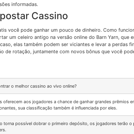
sões informadas.
postar Cassino
ratis você pode ganhar um pouco de dinheiro. Como funcion
rtar um celeiro antigo na versão online do Barn Yarn, que
aso, elas também podem ser viciantes e levar a perdas fin
o de rotação, juntamente com novos bônus que você pode 
trar o melhor cassino ao vivo online?
s oferecem aos jogadores a chance de ganhar grandes prêmios e
nantes, sua classificação também é influenciada por eles.
o torna possível dobrar o primeiro depósito, os jogadores terão 
ers.