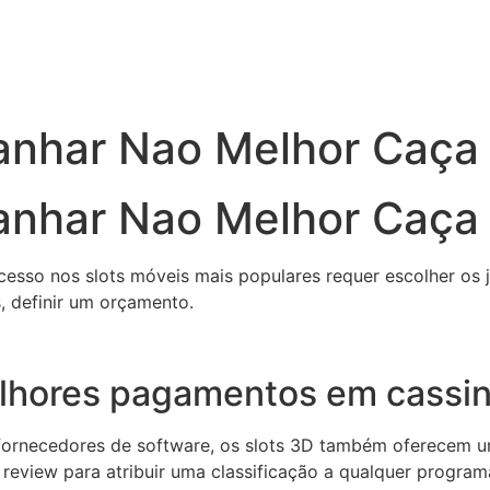
anhar Nao Melhor Caça 
anhar Nao Melhor Caça 
esso nos slots móveis mais populares requer escolher os
, definir um orçamento.
lhores pagamentos em cassin
s fornecedores de software, os slots 3D também oferecem u
eview para atribuir uma classificação a qualquer programa