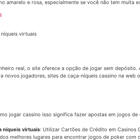
mo amarelo e rosa, especialmente se você não tem muita ex
s
níqueis virtuais
eiro real, o site oferece a opção de jogar sem depósito. A
 novos jogadores, sites de caça-níqueis cassino na web o 
o jogar cassino isso significa fazer apostas em jogos de 
 níqueis virtuais
: Utilizar Cartões de Crédito em Casinos O
dos melhores lugares para encontrar jogos de poker com cr