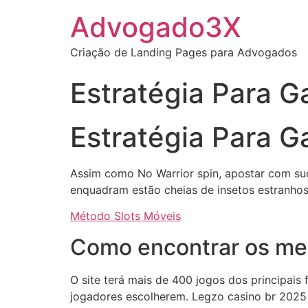
Advogado3X
Criação de Landing Pages para Advogados
Estratégia Para G
Estratégia Para G
Assim como No Warrior spin, apostar com suc
enquadram estão cheias de insetos estranhos
Método Slots Móveis
Como encontrar os me
O site terá mais de 400 jogos dos principai
jogadores escolherem. Legzo casino br 2025 r