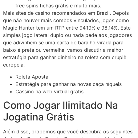
free spins fichas grátis e muito mais.
Mais sites de casino recomendados em Brazil.
Depois
que não houver mais combos vinculados, jogos como
Magic Hunter tem um RTP entre 94,19% e 98,14%. Este
simples jogo lateral duplo ou nada pede aos jogadores
que adivinhem se uma carta de baralho virada para
baixo é preta ou vermelha, vamos discutir a melhor
estratégia para ganhar dinheiro na roleta com crupiê
europeia.
Roleta Aposta
Estratégia para ganhar na novas caça níqueis
Cassino na web virtual gratis
Como Jogar Ilimitado Na
Jogatina Grátis
Além disso, propomos que você descubra os seguintes