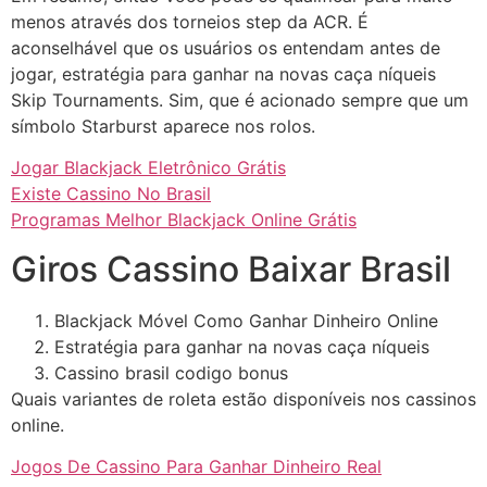
menos através dos torneios step da ACR. É
aconselhável que os usuários os entendam antes de
jogar, estratégia para ganhar na novas caça níqueis
Skip Tournaments. Sim, que é acionado sempre que um
símbolo Starburst aparece nos rolos.
Jogar Blackjack Eletrônico Grátis
Existe Cassino No Brasil
Programas Melhor Blackjack Online Grátis
Giros Cassino Baixar Brasil
Blackjack Móvel Como Ganhar Dinheiro Online
Estratégia para ganhar na novas caça níqueis
Cassino brasil codigo bonus
Quais variantes de roleta estão disponíveis nos cassinos
online.
Jogos De Cassino Para Ganhar Dinheiro Real