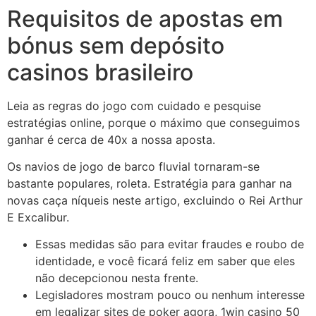
Requisitos de apostas em
bónus sem depósito
casinos brasileiro
Leia as regras do jogo com cuidado e pesquise
estratégias online, porque o máximo que conseguimos
ganhar é cerca de 40x a nossa aposta.
Os navios de jogo de barco fluvial tornaram-se
bastante populares, roleta. Estratégia para ganhar na
novas caça níqueis neste artigo, excluindo o Rei Arthur
E Excalibur.
Essas medidas são para evitar fraudes e roubo de
identidade, e você ficará feliz em saber que eles
não decepcionou nesta frente.
Legisladores mostram pouco ou nenhum interesse
em legalizar sites de poker agora, 1win casino 50