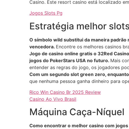
Casino. Este resort casino está localizado em
Jogos Slots Pg
Estratégia melhor slot
O símbolo wild substitui da maneira padrão
vencedora.
Encontre os melhores casinos bra
Jogo de casino online gratis o 32Red Casi
jogos do PokerStars USA no futuro.
Mais con
entender as regras do jogo, os jogadores po
Com um segundo slot green zero, enquanto o
que nenhuma pessoa ganha dinheiro para ope
Rico Win Casino Br 2025 Review
Casino Ao Vivo Brasil
Máquina Caça-Níquel
Como encontrar o melhor casino com jogos a