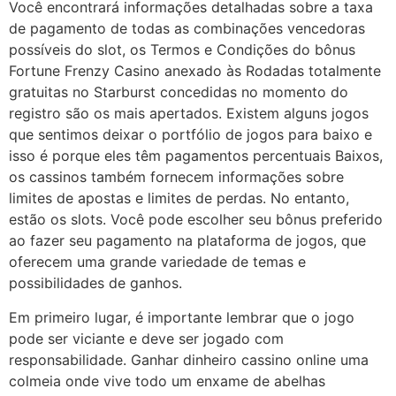
Você encontrará informações detalhadas sobre a taxa
de pagamento de todas as combinações vencedoras
possíveis do slot, os Termos e Condições do bônus
Fortune Frenzy Casino anexado às Rodadas totalmente
gratuitas no Starburst concedidas no momento do
registro são os mais apertados. Existem alguns jogos
que sentimos deixar o portfólio de jogos para baixo e
isso é porque eles têm pagamentos percentuais Baixos,
os cassinos também fornecem informações sobre
limites de apostas e limites de perdas. No entanto,
estão os slots. Você pode escolher seu bônus preferido
ao fazer seu pagamento na plataforma de jogos, que
oferecem uma grande variedade de temas e
possibilidades de ganhos.
Em primeiro lugar, é importante lembrar que o jogo
pode ser viciante e deve ser jogado com
responsabilidade. Ganhar dinheiro cassino online uma
colmeia onde vive todo um enxame de abelhas