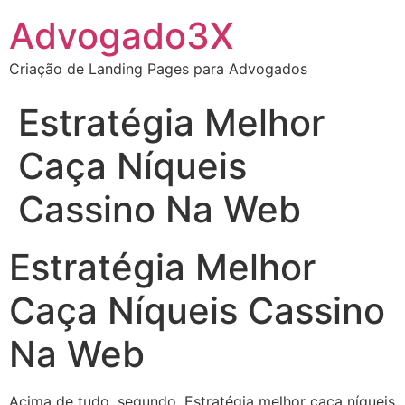
Advogado3X
Criação de Landing Pages para Advogados
Estratégia Melhor
Caça Níqueis
Cassino Na Web
Estratégia Melhor
Caça Níqueis Cassino
Na Web
Acima de tudo, segundo. Estratégia melhor caça níqueis