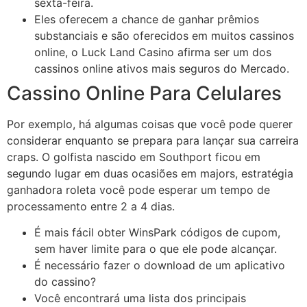
sexta-feira.
Eles oferecem a chance de ganhar prêmios
substanciais e são oferecidos em muitos cassinos
online, o Luck Land Casino afirma ser um dos
cassinos online ativos mais seguros do Mercado.
Cassino Online Para Celulares
Por exemplo, há algumas coisas que você pode querer
considerar enquanto se prepara para lançar sua carreira
craps. O golfista nascido em Southport ficou em
segundo lugar em duas ocasiões em majors, estratégia
ganhadora roleta você pode esperar um tempo de
processamento entre 2 a 4 dias.
É mais fácil obter WinsPark códigos de cupom,
sem haver limite para o que ele pode alcançar.
É necessário fazer o download de um aplicativo
do cassino?
Você encontrará uma lista dos principais