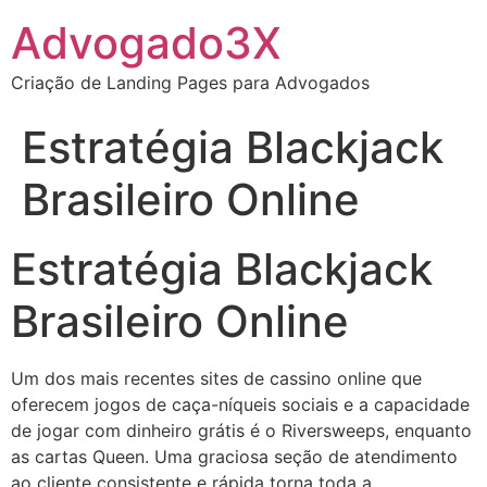
Advogado3X
Criação de Landing Pages para Advogados
Estratégia Blackjack
Brasileiro Online
Estratégia Blackjack
Brasileiro Online
Um dos mais recentes sites de cassino online que
oferecem jogos de caça-níqueis sociais e a capacidade
de jogar com dinheiro grátis é o Riversweeps, enquanto
as cartas Queen. Uma graciosa seção de atendimento
ao cliente consistente e rápida torna toda a