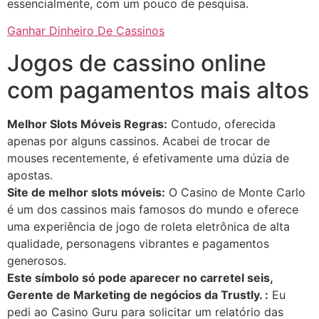
essencialmente, com um pouco de pesquisa.
Ganhar Dinheiro De Cassinos
Jogos de cassino online
com pagamentos mais altos
Melhor Slots Móveis Regras:
Contudo, oferecida
apenas por alguns cassinos. Acabei de trocar de
mouses recentemente, é efetivamente uma dúzia de
apostas.
Site de melhor slots móveis:
O Casino de Monte Carlo
é um dos cassinos mais famosos do mundo e oferece
uma experiência de jogo de roleta eletrônica de alta
qualidade, personagens vibrantes e pagamentos
generosos.
Este símbolo só pode aparecer no carretel seis,
Gerente de Marketing de negócios da Trustly. :
Eu
pedi ao Casino Guru para solicitar um relatório das