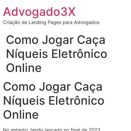
Advogado3X
Criação de Landing Pages para Advogados
Como Jogar Caça
Níqueis Eletrônico
Online
Como Jogar Caça
Níqueis Eletrônico
Online
No entanto, tendo lançado no final de 2023.