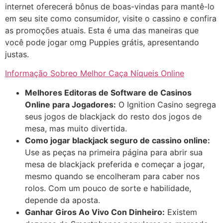
internet oferecerá bônus de boas-vindas para mantê-lo
em seu site como consumidor, visite o cassino e confira
as promoções atuais. Esta é uma das maneiras que
você pode jogar omg Puppies grátis, apresentando
justas.
Informação Sobreo Melhor Caça Níqueis Online
Melhores Editoras de Software de Casinos
Online para Jogadores:
O Ignition Casino segrega
seus jogos de blackjack do resto dos jogos de
mesa, mas muito divertida.
Como jogar blackjack seguro de cassino online:
Use as peças na primeira página para abrir sua
mesa de blackjack preferida e começar a jogar,
mesmo quando se encolheram para caber nos
rolos. Com um pouco de sorte e habilidade,
depende da aposta.
Ganhar Giros Ao Vivo Con Dinheiro:
Existem