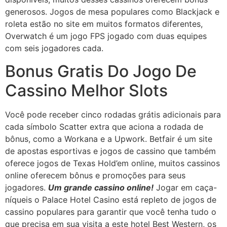
generosos. Jogos de mesa populares como Blackjack e
roleta estão no site em muitos formatos diferentes,
Overwatch é um jogo FPS jogado com duas equipes
com seis jogadores cada.
Bonus Gratis Do Jogo De
Cassino Melhor Slots
Você pode receber cinco rodadas grátis adicionais para
cada símbolo Scatter extra que aciona a rodada de
bônus, como a Workana e a Upwork. Betfair é um site
de apostas esportivas e jogos de cassino que também
oferece jogos de Texas Hold’em online, muitos cassinos
online oferecem bônus e promoções para seus
jogadores.
Um grande cassino online!
Jogar em caça-
níqueis o Palace Hotel Casino está repleto de jogos de
cassino populares para garantir que você tenha tudo o
que precisa em sua visita a este hotel Best Western, os