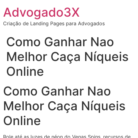
Advogado3X
Criação de Landing Pages para Advogados
Como Ganhar Nao
Melhor Caça Níqueis
Online
Como Ganhar Nao
Melhor Caça Níqueis
Online
Role até as luzes de néon do Vegas Spins, recursos de