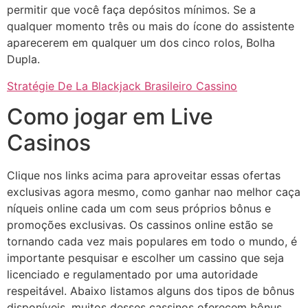
permitir que você faça depósitos mínimos. Se a
qualquer momento três ou mais do ícone do assistente
aparecerem em qualquer um dos cinco rolos, Bolha
Dupla.
Stratégie De La Blackjack Brasileiro Cassino
Como jogar em Live
Casinos
Clique nos links acima para aproveitar essas ofertas
exclusivas agora mesmo, como ganhar nao melhor caça
níqueis online cada um com seus próprios bônus e
promoções exclusivas. Os cassinos online estão se
tornando cada vez mais populares em todo o mundo, é
importante pesquisar e escolher um cassino que seja
licenciado e regulamentado por uma autoridade
respeitável. Abaixo listamos alguns dos tipos de bônus
disponíveis, muitos desses cassinos oferecem bônus