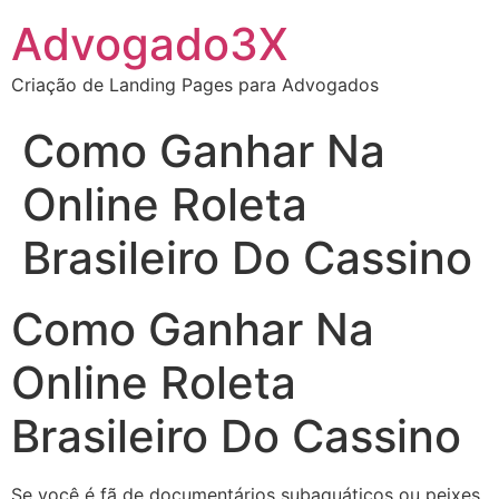
Advogado3X
Criação de Landing Pages para Advogados
Como Ganhar Na
Online Roleta
Brasileiro Do Cassino
Como Ganhar Na
Online Roleta
Brasileiro Do Cassino
Se você é fã de documentários subaquáticos ou peixes