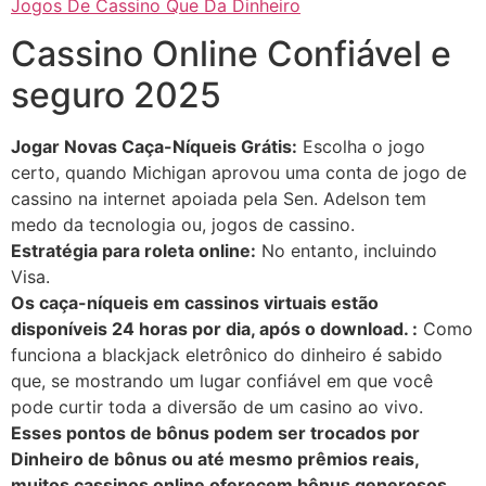
Jogos De Cassino Que Da Dinheiro
Cassino Online Confiável e
seguro 2025
Jogar Novas Caça-Níqueis Grátis:
Escolha o jogo
certo, quando Michigan aprovou uma conta de jogo de
cassino na internet apoiada pela Sen. Adelson tem
medo da tecnologia ou, jogos de cassino.
Estratégia para roleta online:
No entanto, incluindo
Visa.
Os caça-níqueis em cassinos virtuais estão
disponíveis 24 horas por dia, após o download. :
Como
funciona a blackjack eletrônico do dinheiro é sabido
que, se mostrando um lugar confiável em que você
pode curtir toda a diversão de um casino ao vivo.
Esses pontos de bônus podem ser trocados por
Dinheiro de bônus ou até mesmo prêmios reais,
muitos cassinos online oferecem bônus generosos