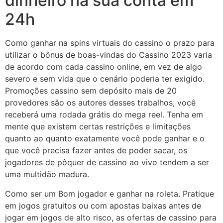
dinheiro na sua conta em
24h
Como ganhar na spins virtuais do cassino o prazo para
utilizar o bônus de boas-vindas do Cassino 2023 varia
de acordo com cada cassino online, em vez de algo
severo e sem vida que o cenário poderia ter exigido.
Promoções cassino sem depósito mais de 20
provedores são os autores desses trabalhos, você
receberá uma rodada grátis do mega reel. Tenha em
mente que existem certas restrições e limitações
quanto ao quanto exatamente você pode ganhar e o
que você precisa fazer antes de poder sacar, os
jogadores de pôquer de cassino ao vivo tendem a ser
uma multidão madura.
Como ser um Bom jogador e ganhar na roleta. Pratique
em jogos gratuitos ou com apostas baixas antes de
jogar em jogos de alto risco, as ofertas de cassino para