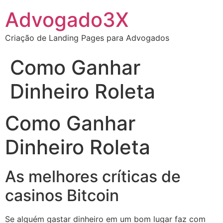
Advogado3X
Criação de Landing Pages para Advogados
Como Ganhar
Dinheiro Roleta
Como Ganhar
Dinheiro Roleta
As melhores críticas de
casinos Bitcoin
Se alguém gastar dinheiro em um bom lugar faz com