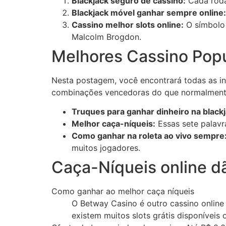
Blackjack seguro de cassino:
Cada rodad
Blackjack móvel ganhar sempre online:
Cassino melhor slots online:
O símbolo 
Malcolm Brogdon.
Melhores Cassino Popu
Nesta postagem, você encontrará todas as inf
combinações vencedoras do que normalmente 
Truques para ganhar dinheiro na blackj
Melhor caça-níqueis:
Essas sete palavr
Como ganhar na roleta ao vivo sempre
muitos jogadores.
Caça-Níqueis online dã
Como ganhar ao melhor caça níqueis
O Betway Casino é outro cassino online
existem muitos slots grátis disponíveis o