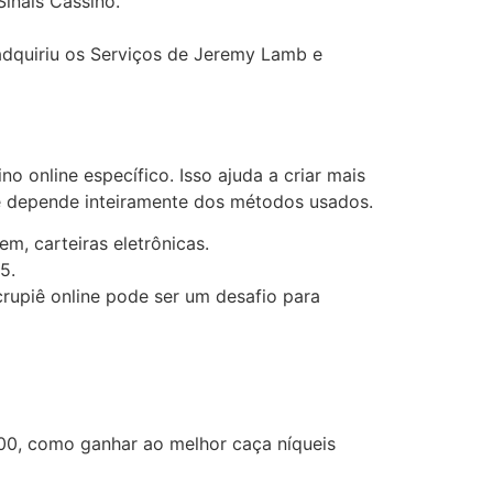
inais Cassino.
dquiriu os Serviços de Jeremy Lamb e
 online específico. Isso ajuda a criar mais
ê depende inteiramente dos métodos usados.
, carteiras eletrônicas.
5.
upiê online pode ser um desafio para
000, como ganhar ao melhor caça níqueis