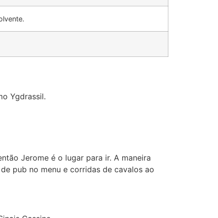
olvente.
mo Ygdrassil.
então Jerome é o lugar para ir. A maneira
 de pub no menu e corridas de cavalos ao